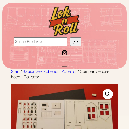
Zum
Inhalt
springen
S
u
c
h
e
Start
/
Bausätze – Zubehör
/
Zubehör
/ Company House
n
hoch – Bausatz