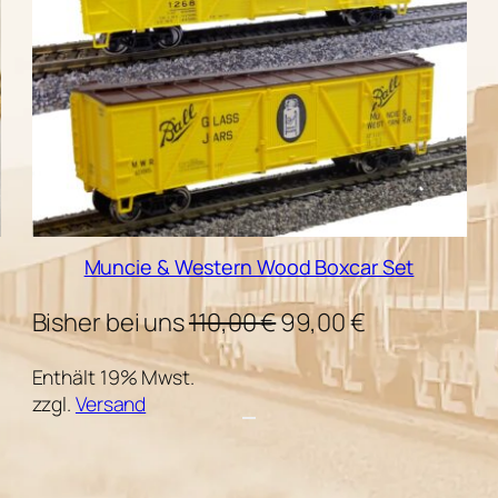
Muncie & Western Wood Boxcar Set
Ursprünglicher
Aktueller
Bisher bei uns
110,00
€
99,00
€
er
Preis
Preis
Enthält 19% Mwst.
war:
ist:
zzgl.
Versand
110,00 €
99,00 €.
 €.