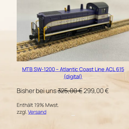
MTB SW-1200 – Atlantic Coast Line ACL 615
(digital)
Ursprünglicher
Aktuell
Bisher bei uns
325,00
€
299,00
€
Preis
Preis
Enthält 19% Mwst.
war:
ist:
zzgl.
Versand
325,00 €
299,00