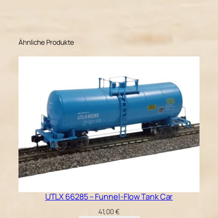
o
w
T
a
Ähnliche Produkte
n
k
C
a
r
M
e
n
g
e
UTLX 66285 – Funnel-Flow Tank Car
41,00
€