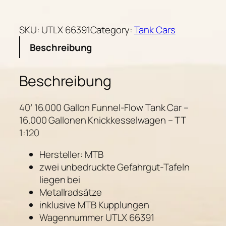
T
l
L
t
X
e
SKU:
UTLX 66391
Category:
Tank Cars
6
r
Beschreibung
6
n
3
a
Beschreibung
9
t
1
i
–
v
40′ 16.000 Gallon Funnel-Flow Tank Car –
F
e
16.000 Gallonen Knickkesselwagen – TT
u
:
1:120
n
n
Hersteller: MTB
e
zwei unbedruckte Gefahrgut-Tafeln
l
liegen bei
-
Metallradsätze
F
inklusive MTB Kupplungen
l
Wagennummer UTLX 66391