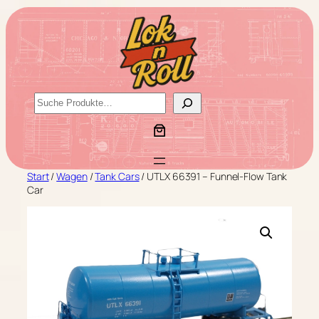
Zum
Inhalt
springen
S
u
c
h
e
Start
/
Wagen
/
Tank Cars
/ UTLX 66391 – Funnel-Flow Tank
n
Car