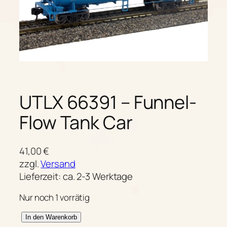
UTLX 66391 – Funnel-
Flow Tank Car
41,00
€
zzgl.
Versand
Lieferzeit: ca. 2-3 Werktage
Nur noch 1 vorrätig
U
A
In den Warenkorb