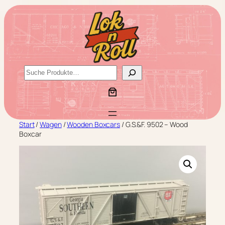
Zum
Inhalt
springen
S
u
c
h
e
Start
/
Wagen
/
Wooden Boxcars
/ G.S.&F. 9502 – Wood
n
Boxcar