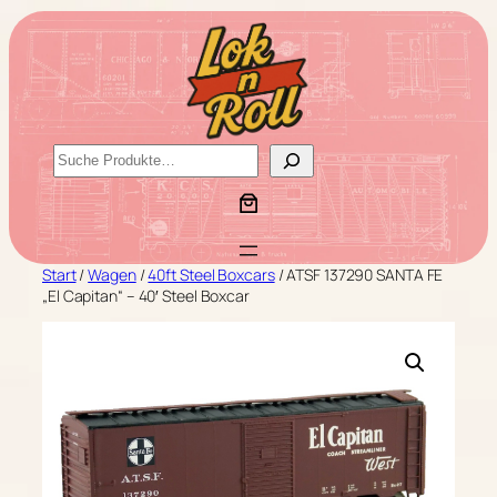
Zum
Inhalt
springen
S
u
c
h
e
Start
/
Wagen
/
40ft Steel Boxcars
/ ATSF 137290 SANTA FE
n
„El Capitan“ – 40′ Steel Boxcar