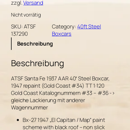
zzgl.
Versand
Nicht vorrätig
SKU:
ATSF
Category:
40ft Steel
137290
Boxcars
Beschreibung
Beschreibung
ATSF Santa Fe 1937 AAR 40′ Steel Boxcar,
1947 repaint (Gold Coast #34) TT 1:120
Gold Coast Katalognummern #33 – #36 ->
gleiche Lackierung mit anderer
Wagennummer
Bx-27 1947 „El Capitan / Map“ paint
scheme with black roof – non slick