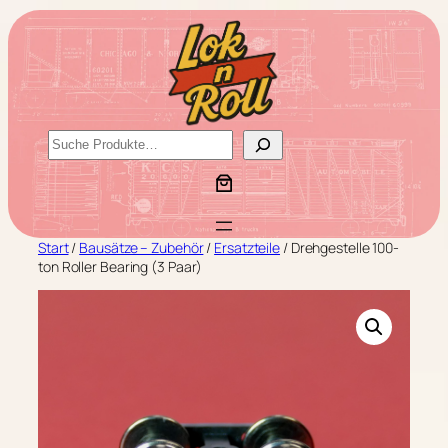
Zum
Inhalt
springen
S
u
c
h
e
Start
/
Bausätze – Zubehör
/
Ersatzteile
/ Drehgestelle 100-
n
ton Roller Bearing (3 Paar)