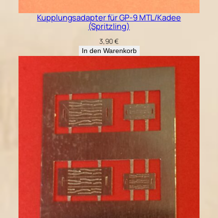
Kupplungsadapter für GP-9 MTL/Kadee
(Spritzling)
3,90
€
In den Warenkorb