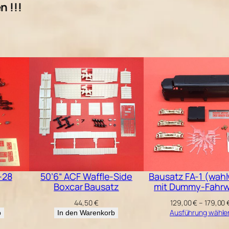
 !!!
-28
50’6“ ACF Waffle-Side
Bausatz FA-1 (wah
Boxcar Bausatz
mit Dummy-Fahrw
44,50
€
129,00
€
–
179,00
Ausführung wähle
b
In den Warenkorb