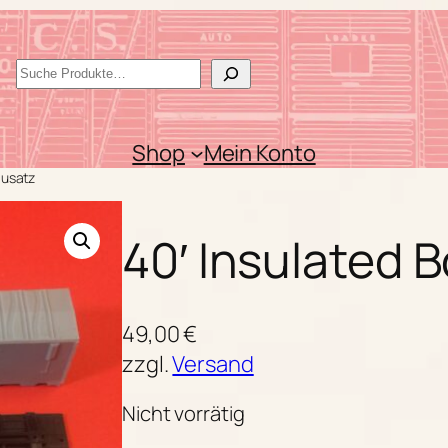
S
u
c
Shop
Mein Konto
h
ausatz
e
n
40′ Insulated 
49,00
€
zzgl.
Versand
Nicht vorrätig