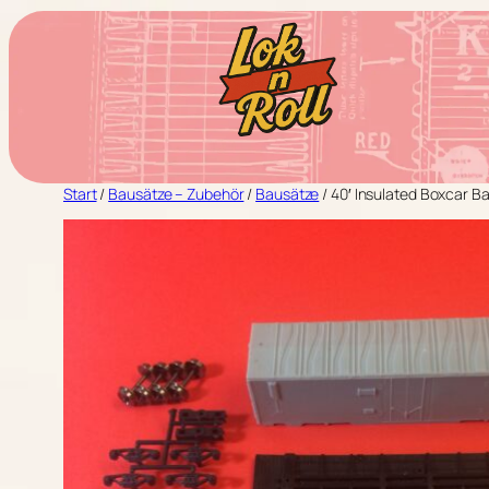
Zum
Inhalt
springen
Start
/
Bausätze – Zubehör
/
Bausätze
/ 40′ Insulated Boxcar B