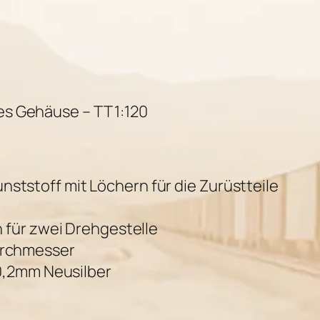
)
ges Gehäuse – TT 1:120
tstoff mit Löchern für die Zurüstteile
n für zwei Drehgestelle
urchmesser
 0,2mm Neusilber