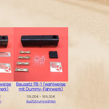
lweise
Bausatz FB-1 (wahlweise
erk)
mit Dummy-Fahrwerk)
Preisspanne:
Preisspanne:
€
119,00
€
–
169,00
€
129,00 €
119,00 €
n
Ausführung wählen
bis
bis