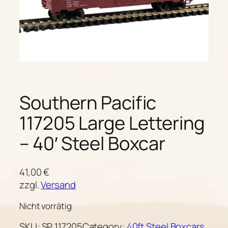
Southern Pacific
117205 Large Lettering
– 40′ Steel Boxcar
41,00
€
zzgl.
Versand
Nicht vorrätig
SKU:
SP 117205
Category:
40ft Steel Boxcars