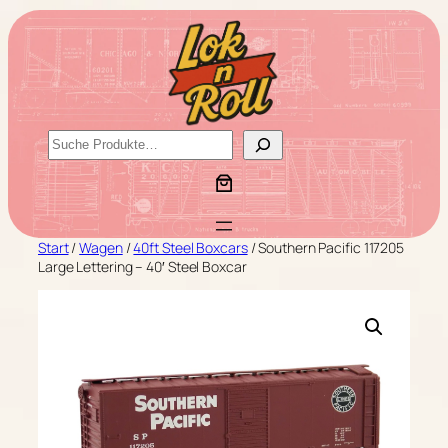
Zum
Inhalt
springen
S
u
c
h
e
Start
/
Wagen
/
40ft Steel Boxcars
/ Southern Pacific 117205
n
Large Lettering – 40′ Steel Boxcar