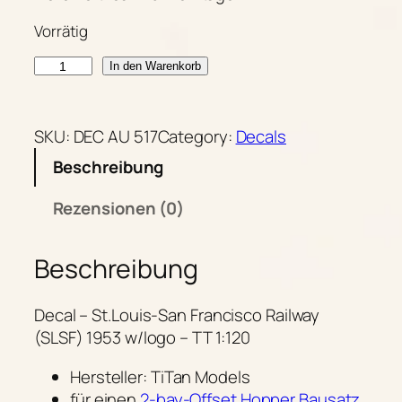
Vorrätig
S
A
In den Warenkorb
L
l
S
t
F
e
SKU:
DEC AU 517
Category:
Decals
1
r
Beschreibung
9
n
5
a
Rezensionen (0)
3
t
–
i
Beschreibung
2
v
-
e
b
:
Decal –
St.Louis-San Francisco Railway
a
(SLSF) 1953 w/logo – TT 1:120
y
Hersteller: TiTan Models
S
für einen
2-bay-Offset Hopper Bausatz