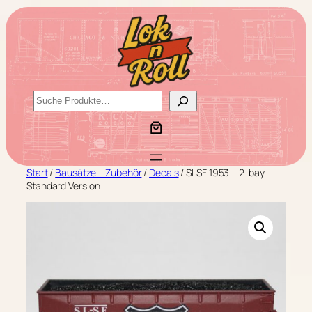
Zum
Inhalt
springen
S
u
c
h
e
Start
/
Bausätze – Zubehör
/
Decals
/ SLSF 1953 – 2-bay
n
Standard Version