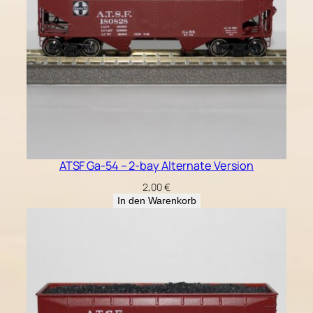
e
ATSF Ga-54 – 2-bay Alternate Version
2,00
€
In den Warenkorb