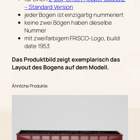
t
– Standard Version
a
jeder Bogen ist einzigartig nummeriert
n
keine zwei Bögen haben dieselbe
d
Nummer
a
mit zweifarbigem FRISCO-Logo, build
r
date 1953
d
V
Das Produktbild zeigt exemplarisch das
e
Layout des Bogens auf dem Modell.
r
s
i
Ähnliche Produkte
o
n
M
e
n
g