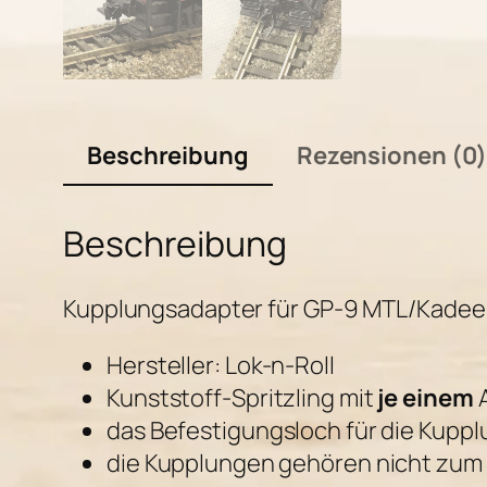
Beschreibung
Rezensionen (0
Beschreibung
Kupplungsadapter für GP-9 MTL/Kadee –
Hersteller: Lok-n-Roll
Kunststoff-Spritzling mit
je einem
A
das Befestigungsloch für die Kuppl
die Kupplungen gehören nicht zum