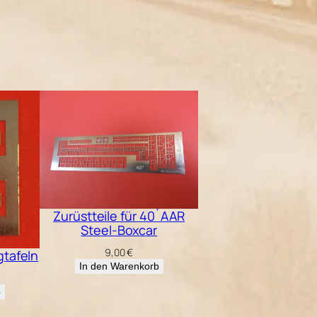
Zurüstteile für 40´AAR
Steel-Boxcar
9,00
€
gtafeln
In den Warenkorb
b