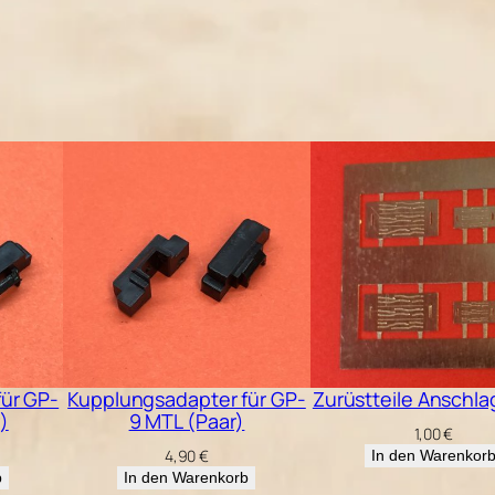
K
a
d
e
e
(
S
p
r
i
t
z
ür GP-
Kupplungsadapter für GP-
Zurüstteile Anschla
l
)
9 MTL (Paar)
1,00
€
i
4,90
€
In den Warenkor
n
b
In den Warenkorb