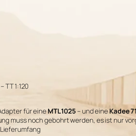
p
t
e
r
f
)
ü
r
G
P
-
 TT 1:120
9
M
dapter für eine
MTL1025
– und eine
Kadee 7
T
ung muss noch gebohrt werden, es ist nur vo
L
 Lieferumfang
/