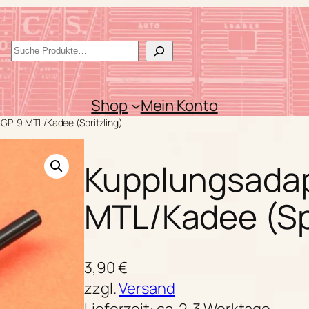
S
u
c
Shop
Mein Konto
h
 GP-9 MTL/Kadee (Spritzling)
e
n
Kupplungsadap
MTL/Kadee (Spr
3,90
€
zzgl.
Versand
Lieferzeit: ca. 2-3 Werktage