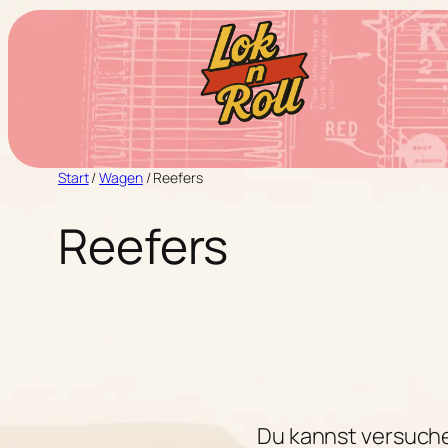
Zum
Inhalt
springen
Start
/
Wagen
/ Reefers
Reefers
Du kannst versuch