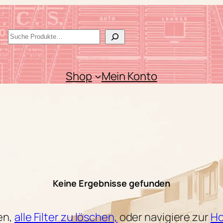
S
u
c
Shop
Mein Konto
h
e
n
Keine Ergebnisse gefunden
en,
alle Filter zu löschen,
oder navigiere zur
Ho