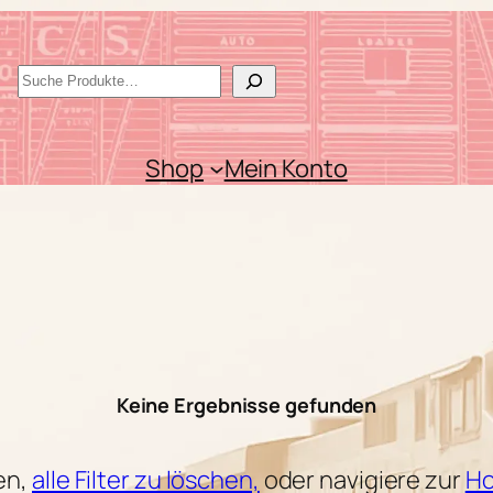
S
u
c
Shop
Mein Konto
h
e
n
s
Keine Ergebnisse gefunden
en,
alle Filter zu löschen,
oder navigiere zur
Ho