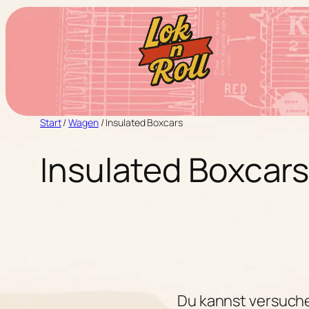
Zum
Inhalt
springen
Start
/
Wagen
/ Insulated Boxcars
Insulated Boxcar
Du kannst versuch