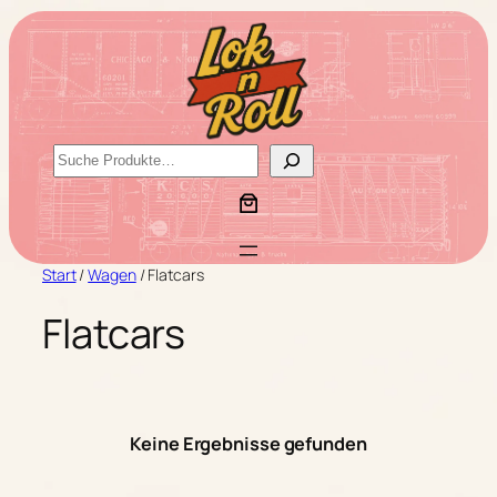
Zum
Inhalt
springen
S
u
c
h
e
Start
/
Wagen
/ Flatcars
n
Flatcars
Keine Ergebnisse gefunden