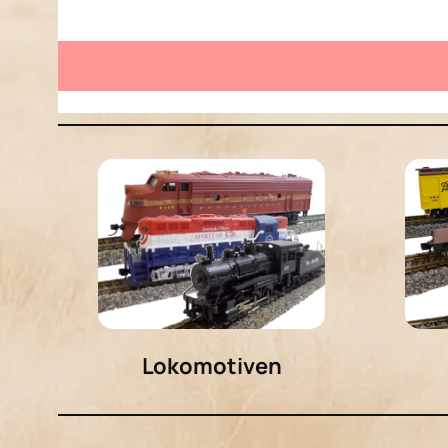
50’6″ ACF-Waffle-Side-Boxcar
Lokomotiven