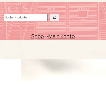
S
u
c
Shop
Mein Konto
h
e
n